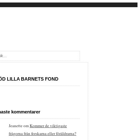
ÖD LILLA BARNETS FOND
naste kommentarer
Jeanette
om
Kommer de viktigaste
frågorna från forskarna eller föräldrarna?