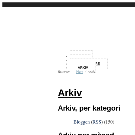
HEM
OM
FÖRFATTARE
ARKIV
Browse:
Hem
/
Arkiv
Arkiv
Arkiv, per kategori
Bloggen
(
RSS
) (150)