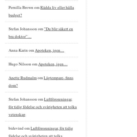
Pernilla Brown
om
Rädda liv eller hålla
budget?
Stefan Johansson
om
”Du blir säkert en
bra doktor”…
Anna-Karin
om
Apoteken, igen…
Hugo Nilsson
om
Apoteken, igen…
Anette Rudmalm
om
Lågtempare- finns
dom?
Stefan Johansson
om
Luftföroreningar,
för tidig födelse och svårigheten att tolka
vetenskap
bidevind
om
Luftföroreningar, för tidig
födelse och svårigheten att tolka