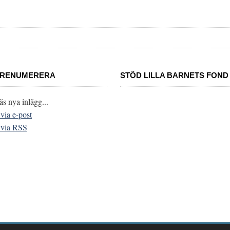
RENUMERERA
STÖD LILLA BARNETS FOND
äs nya inlägg...
..via e-post
..via RSS