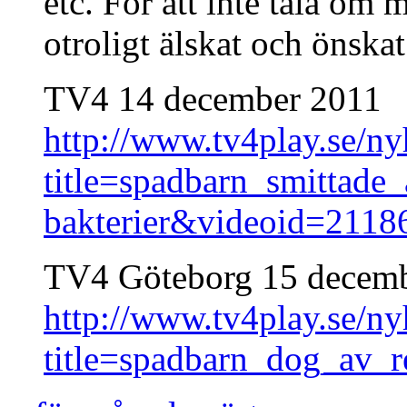
etc. För att inte tala om 
otroligt älskat och önskat
TV4 14 december 2011
http://www.tv4play.se/ny
title=spadbarn_smittade
bakterier&videoid=2118
TV4 Göteborg 15 decem
http://www.tv4play.se/n
title=spadbarn_dog_av_r