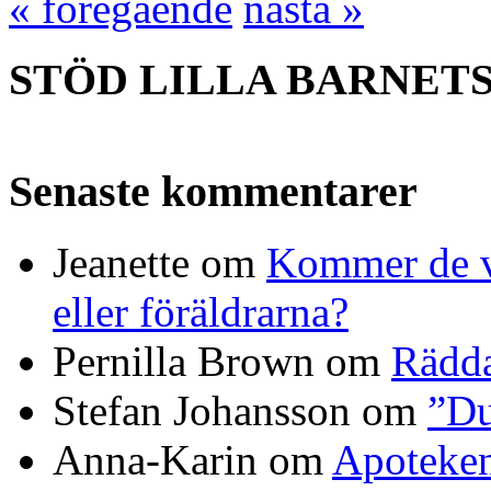
« föregående
nästa »
STÖD LILLA BARNET
Senaste kommentarer
Jeanette
om
Kommer de vi
eller föräldrarna?
Pernilla Brown
om
Rädda
Stefan Johansson
om
”Du
Anna-Karin
om
Apoteke