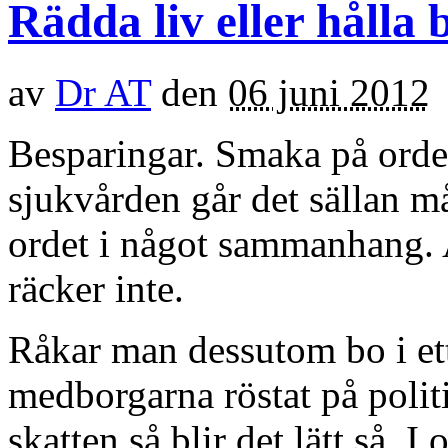
Rädda liv eller hålla
av
Dr AT
den
06 juni 2012
Besparingar. Smaka på ordet
sjukvården går det sällan m
ordet i något sammanhang. A
räcker inte.
Råkar man dessutom bo i ett
medborgarna röstat på politi
skatten så blir det lätt så. I