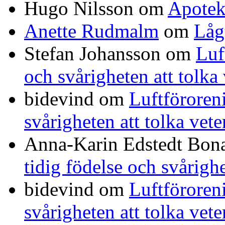
Hugo Nilsson
om
Apotek
Anette Rudmalm
om
Låg
Stefan Johansson
om
Luf
och svårigheten att tolka
bidevind
om
Luftföroreni
svårigheten att tolka vet
Anna-Karin Edstedt Bo
tidig födelse och svårigh
bidevind
om
Luftföroreni
svårigheten att tolka vet