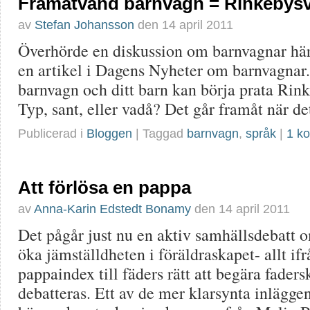
Framåtvänd barnvagn = Rinkebys
av
Stefan Johansson
den
14 april 2011
Överhörde en diskussion om barnvagnar h
en artikel i Dagens Nyheter om barnvagnar
barnvagn och ditt barn kan börja prata Rin
Typ, sant, eller vadå? Det går framåt när de
Publicerad i
Bloggen
| Taggad
barnvagn
,
språk
|
1 k
Att förlösa en pappa
av
Anna-Karin Edstedt Bonamy
den
14 april 2011
Det pågår just nu en aktiv samhällsdebatt 
öka jämställdheten i föräldraskapet- allt i
pappaindex till fäders rätt att begära faders
debatteras. Ett av de mer klarsynta inlägge