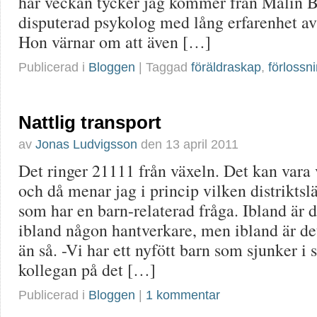
här veckan tycker jag kommer från Malin 
disputerad psykolog med lång erfarenhet av
Hon värnar om att även […]
Publicerad i
Bloggen
| Taggad
föräldraskap
,
förlossn
Nattlig transport
av
Jonas Ludvigsson
den
13 april 2011
Det ringer 21111 från växeln. Det kan vara
och då menar jag i princip vilken distriktsl
som har en barn-relaterad fråga. Ibland är d
ibland någon hantverkare, men ibland är d
än så. -Vi har ett nyfött barn som sjunker i s
kollegan på det […]
Publicerad i
Bloggen
|
1 kommentar