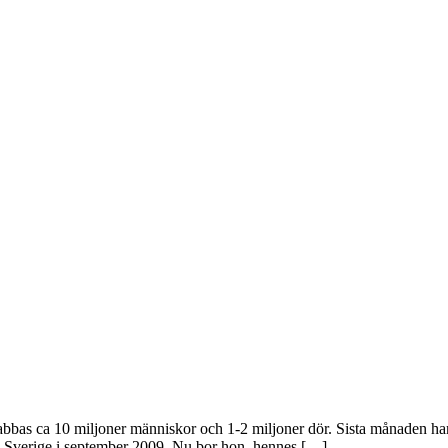
abbas ca 10 miljoner människor och 1-2 miljoner dör. Sista månaden har
l Sverige i september 2009. Nu bor hon, hennes […]