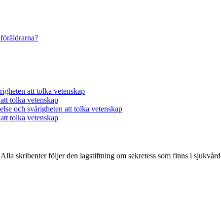
 föräldrarna?
årigheten att tolka vetenskap
 att tolka vetenskap
delse och svårigheten att tolka vetenskap
 att tolka vetenskap
Alla skribenter följer den lagstiftning om sekretess som finns i sjukvård