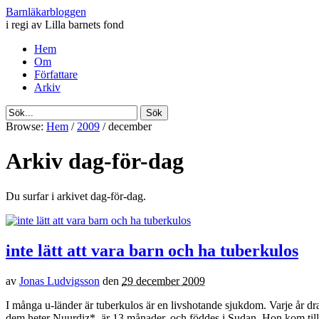
Barnläkarbloggen
i regi av Lilla barnets fond
Hem
Om
Författare
Arkiv
Browse:
Hem
/
2009
/
december
Arkiv dag-för-dag
Du surfar i arkivet dag-för-dag.
inte lätt att vara barn och ha tuberkulos
av
Jonas Ludvigsson
den
29 december 2009
I många u-länder är tuberkulos är en livshotande sjukdom. Varje år dr
dem heter Nuurdiz*, är 13 månader, och föddes i Sudan. Hon kom til