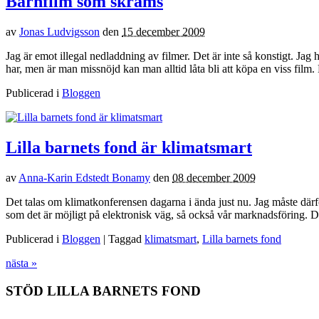
Barnfilm som skräms
av
Jonas Ludvigsson
den
15 december 2009
Jag är emot illegal nedladdning av filmer. Det är inte så konstigt. Jag
har, men är man missnöjd kan man alltid låta bli att köpa en viss film.
Publicerad i
Bloggen
Lilla barnets fond är klimatsmart
av
Anna-Karin Edstedt Bonamy
den
08 december 2009
Det talas om klimatkonferensen dagarna i ända just nu. Jag måste därfö
som det är möjligt på elektronisk väg, så också vår marknadsföring. De
Publicerad i
Bloggen
| Taggad
klimatsmart
,
Lilla barnets fond
nästa »
STÖD LILLA BARNETS FOND