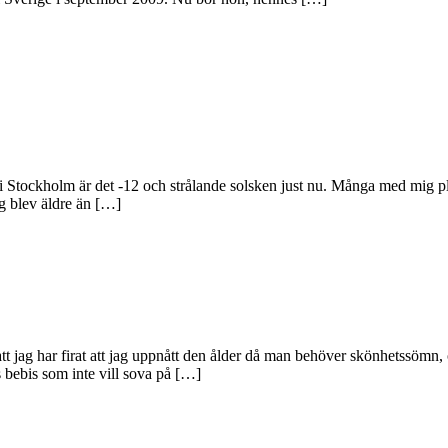
är i Stockholm är det -12 och strålande solsken just nu. Många med mig 
g blev äldre än […]
t jag har firat att jag uppnått den ålder då man behöver skönhetssömn, o
 bebis som inte vill sova på […]