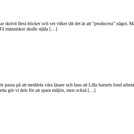
 har skrivit flera böcker och vet vilket slit det är att ”producera” någo
 Få människor skulle stjäla […]
r passa på att meddela våra läsare och fans att Lilla barnets fond arbe
tta gör vi dels för att spara miljön, men också […]