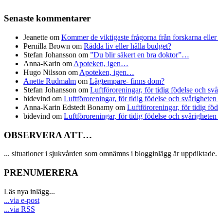
Senaste kommentarer
Jeanette
om
Kommer de viktigaste frågorna från forskarna eller
Pernilla Brown
om
Rädda liv eller hålla budget?
Stefan Johansson
om
”Du blir säkert en bra doktor”…
Anna-Karin
om
Apoteken, igen…
Hugo Nilsson
om
Apoteken, igen…
Anette Rudmalm
om
Lågtempare- finns dom?
Stefan Johansson
om
Luftföroreningar, för tidig födelse och sv
bidevind
om
Luftföroreningar, för tidig födelse och svårigheten
Anna-Karin Edstedt Bonamy
om
Luftföroreningar, för tidig fö
bidevind
om
Luftföroreningar, för tidig födelse och svårigheten
OBSERVERA ATT…
... situationer i sjukvården som omnämns i blogginlägg är uppdiktade. 
PRENUMERERA
Läs nya inlägg...
...via e-post
...via RSS