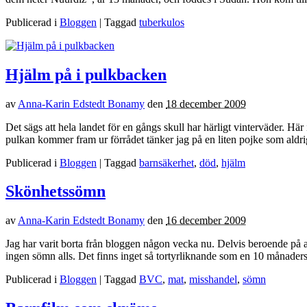
Publicerad i
Bloggen
| Taggad
tuberkulos
Hjälm på i pulkbacken
av
Anna-Karin Edstedt Bonamy
den
18 december 2009
Det sägs att hela landet för en gångs skull har härligt vinterväder. H
pulkan kommer fram ur förrådet tänker jag på en liten pojke som aldri
Publicerad i
Bloggen
| Taggad
barnsäkerhet
,
död
,
hjälm
Skönhetssömn
av
Anna-Karin Edstedt Bonamy
den
16 december 2009
Jag har varit borta från bloggen någon vecka nu. Delvis beroende på at
ingen sömn alls. Det finns inget så tortyrliknande som en 10 månaders
Publicerad i
Bloggen
| Taggad
BVC
,
mat
,
misshandel
,
sömn