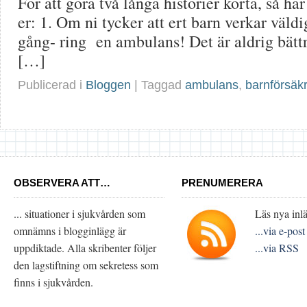
För att göra två långa historier korta, så har 
er: 1. Om ni tycker att ert barn verkar väld
gång- ring en ambulans! Det är aldrig bättr
[…]
Publicerad i
Bloggen
| Taggad
ambulans
,
barnförsäk
OBSERVERA ATT…
PRENUMERERA
... situationer i sjukvården som
Läs nya inlä
omnämns i blogginlägg är
...via e-post
uppdiktade. Alla skribenter följer
...via RSS
den lagstiftning om sekretess som
finns i sjukvården.