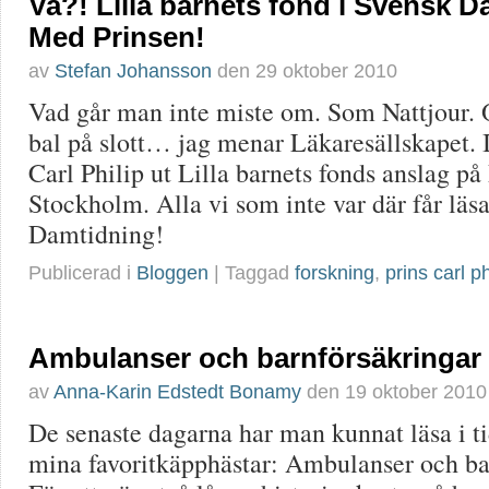
Va?! Lilla barnets fond i Svensk D
Med Prinsen!
av
Stefan Johansson
den
29 oktober 2010
Vad går man inte miste om. Som Nattjour. 
bal på slott… jag menar Läkaresällskapet. 
Carl Philip ut Lilla barnets fonds anslag på
Stockholm. Alla vi som inte var där får lä
Damtidning!
Publicerad i
Bloggen
| Taggad
forskning
,
prins carl ph
Ambulanser och barnförsäkringar
av
Anna-Karin Edstedt Bonamy
den
19 oktober 2010
De senaste dagarna har man kunnat läsa i t
mina favoritkäpphästar: Ambulanser och ba