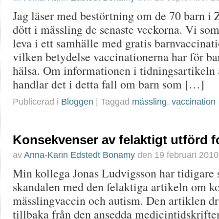
Jag läser med bestörtning om de 70 barn 
dött i mässling de senaste veckorna. Vi so
leva i ett samhälle med gratis barnvaccinat
vilken betydelse vaccinationerna har för b
hälsa. Om informationen i tidningsartikeln 
handlar det i detta fall om barn som […]
Publicerad i
Bloggen
| Taggad
mässling
,
vaccination
Konsekvenser av felaktigt utförd 
av
Anna-Karin Edstedt Bonamy
den
19 februari 2010
Min kollega Jonas Ludvigsson har tidigare 
skandalen med den felaktiga artikeln om k
mässlingvaccin och autism. Den artiklen dr
tillbaka från den ansedda medicintidskrifte