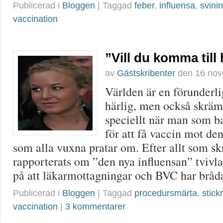
Publicerad i
Bloggen
| Taggad
feber
,
influensa
,
svini
vaccination
”Vill du komma till
av
Gästskribenter
den
16 no
Världen är en förunderli
härlig, men också skrä
speciellt när man som ba
för att få vaccin mot d
som alla vuxna pratar om. Efter allt som sk
rapporterats om ”den nya influensan” tvivl
på att läkarmottagningar och BVC har bråd
Publicerad i
Bloggen
| Taggad
procedursmärta
,
stick
vaccination
|
3 kommentarer