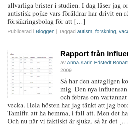
allvarliga brister i studien. I dag läser jag 
autistisk pojke vars föräldrar har drivit en 
försäkringsbolag för att […]
Publicerad i
Bloggen
| Taggad
autism
,
forskning
,
vac
Rapport från influ
av
Anna-Karin Edstedt Bona
2009
Så har den antagligen k
mig. Den nya influensan.
och febras om vartannat
vecka. Hela hösten har jag tänkt att jag bor
Tamiflu att ha hemma, i fall att. Men det har
Och nu när vi faktiskt är sjuka, så är det […