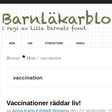
HEM
OM
FÖRFATTARE
ARKIV
Browse:
Hem
/
vaccination
vaccination
Vaccinationer räddar liv!
av
Anna-Karin Edstedt Bonamy
den
23 september 2