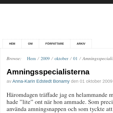
HEM
OM
FÖRFATTARE
ARKIV
Browse:
Hem
/
2009
/
oktober
/
01
/
Amningsspeciali
Amningsspecialisterna
av
Anna-Karin Edstedt Bonamy
den
01 oktober 2009
Häromdagen träffade jag en helammande 
hade ”lite” ont när hon ammade. Som precis
använda amningsnappen och som tyckte att