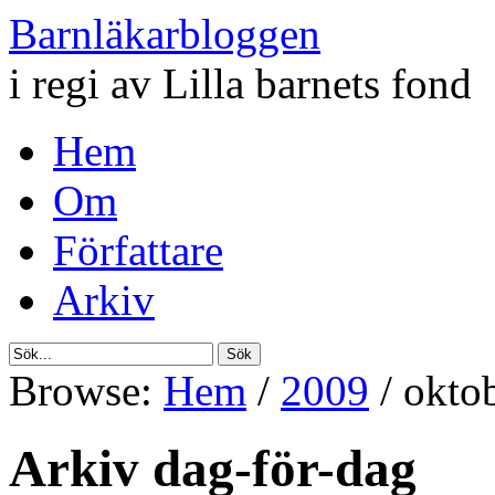
Barnläkarbloggen
i regi av Lilla barnets fond
Hem
Om
Författare
Arkiv
Browse:
Hem
/
2009
/
okto
Arkiv dag-för-dag