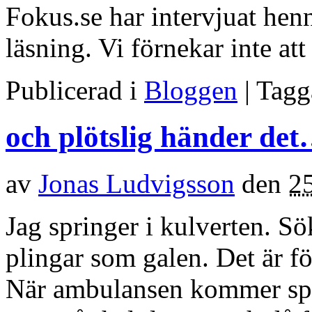
Fokus.se har intervjuat henn
läsning. Vi förnekar inte at
Publicerad i
Bloggen
| Tag
och plötslig händer de
av
Jonas Ludvigsson
den
2
Jag springer i kulverten. S
plingar som galen. Det är f
När ambulansen kommer spr