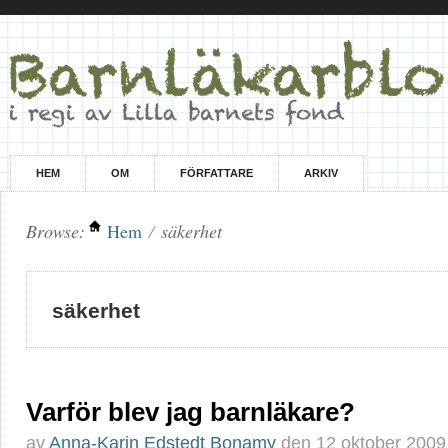
HEM
OM
FÖRFATTARE
ARKIV
Browse:
Hem
/
säkerhet
säkerhet
Varför blev jag barnläkare?
av
Anna-Karin Edstedt Bonamy
den
12 oktober 2009