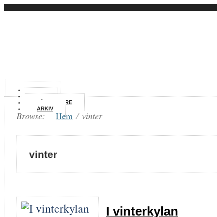
HEM
OM
FÖRFATTARE
ARKIV
Browse:
Hem
/
vinter
vinter
I vinterkylan