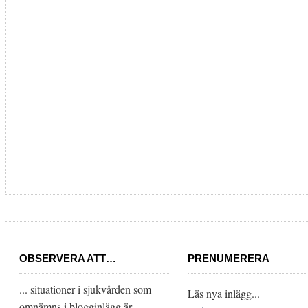
OBSERVERA ATT…
PRENUMERERA
... situationer i sjukvården som
Läs nya inlägg...
omnämns i blogginlägg är