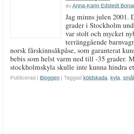
av
Anna-Karin Edstedt Bon
Jag minns julen 2001. D
grader i Stockholm unde
var stolt och mycket ny
terränggående barnvagn
norsk fårskinnsåkpåse, som garanterat kun
bebis som helst varm ned till -35 grader. M
stockholmskyla skulle inte kunna hindra e
Publicerad i
Bloggen
| Taggad
köldskada
,
kyla
,
små