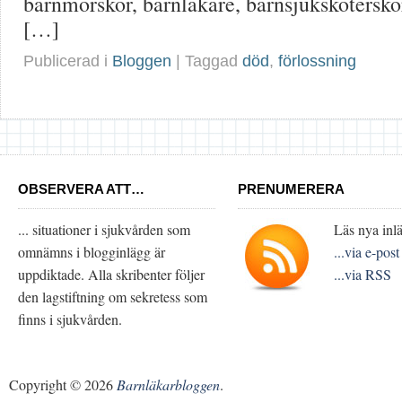
barnmorskor, barnläkare, barnsjukskötersko
[…]
Publicerad i
Bloggen
| Taggad
död
,
förlossning
OBSERVERA ATT…
PRENUMERERA
... situationer i sjukvården som
Läs nya inlä
omnämns i blogginlägg är
...via e-post
uppdiktade. Alla skribenter följer
...via RSS
den lagstiftning om sekretess som
finns i sjukvården.
Copyright © 2026
Barnläkarbloggen
.