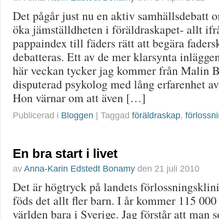
Det pågår just nu en aktiv samhällsdebatt 
öka jämställdheten i föräldraskapet- allt i
pappaindex till fäders rätt att begära faders
debatteras. Ett av de mer klarsynta inlägge
här veckan tycker jag kommer från Malin 
disputerad psykolog med lång erfarenhet av
Hon värnar om att även […]
Publicerad i
Bloggen
| Taggad
föräldraskap
,
förlossn
En bra start i livet
av
Anna-Karin Edstedt Bonamy
den
21 juli 2010
Det är högtryck på landets förlossningsklini
föds det allt fler barn. I år kommer 115 000 
världen bara i Sverige. Jag förstår att man