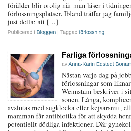
förälder blir orolig när man läser i tidning
förlossningsplatser. Ibland träffar jag famil
just detta; att […]
Publicerad i
Bloggen
| Taggad
förlossning
Farliga förlossning
av
Anna-Karin Edstedt Bona
Nästan varje dag på jobb
förlossningar som likna
Wennstam beskriver i sit
sonen. Långa, komplice
avslutas med sugklocka eller kejsarsnitt, el
mamman får antibiotika för att skydda henn
potentiellt dödliga infektioner. Där gynekol