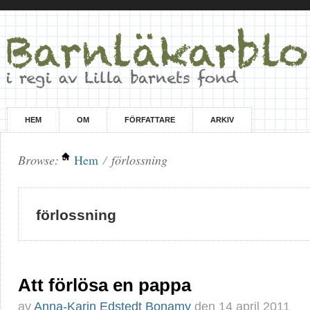
HEM
OM
FÖRFATTARE
ARKIV
Browse:
Hem
/
förlossning
förlossning
Att förlösa en pappa
av
Anna-Karin Edstedt Bonamy
den
14 april 2011