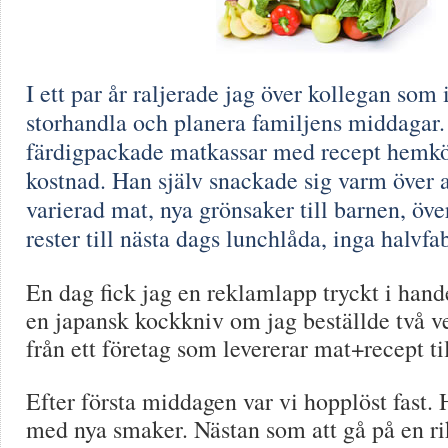
I ett par år raljerade jag över kollegan som 
storhandla och planera familjens middagar. 
färdigpackade matkassar med recept hemkör
kostnad. Han själv snackade sig varm över a
varierad mat, nya grönsaker till barnen, ö
rester till nästa dags lunchlåda, inga halvf
En dag fick jag en reklamlapp tryckt i hande
en japansk kockkniv om jag beställde två v
från ett företag som levererar mat+recept ti
Efter första middagen var vi hopplöst fast
med nya smaker. Nästan som att gå på en ri