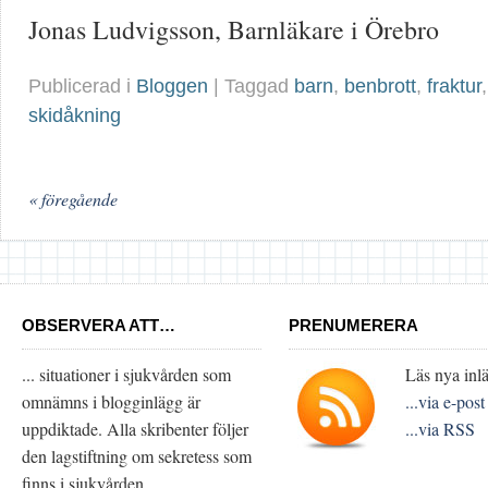
Jonas Ludvigsson, Barnläkare i Örebro
Publicerad i
Bloggen
| Taggad
barn
,
benbrott
,
fraktur
skidåkning
« föregående
OBSERVERA ATT…
PRENUMERERA
... situationer i sjukvården som
Läs nya inlä
omnämns i blogginlägg är
...via e-post
uppdiktade. Alla skribenter följer
...via RSS
den lagstiftning om sekretess som
finns i sjukvården.