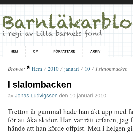
HEM
OM
FÖRFATTARE
ARKIV
Browse:
Hem
/
2010
/
januari
/
10
/
I slalombacken
I slalombacken
av
Jonas Ludvigsson
den
10 januari 2010
Tretton år gammal hade han åkt upp med fam
för att åka skidor. Han var rätt erfaren, jag 
hände att han körde offpist. Men i helgen gi