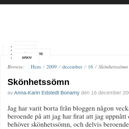
HEM
OM
FÖRFATTARE
ARKIV
Browse:
Hem
/
2009
/
december
/
16
/
Skönhetssömn
Skönhetssömn
av
Anna-Karin Edstedt Bonamy
den
16 december 20
Jag har varit borta från bloggen någon veck
beroende på att jag har firat att jag uppnåt
behöver skönhetssömn, och delvis beroende p