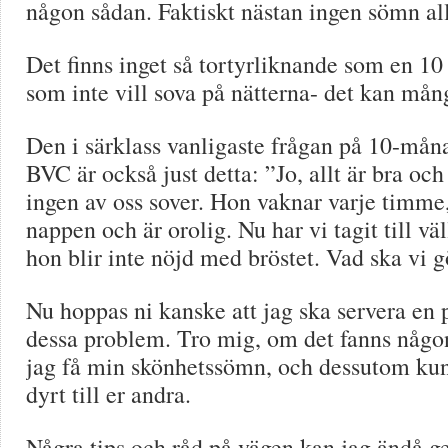
någon sådan. Faktiskt nästan ingen sömn all
Det finns inget så tortyrliknande som en 1
som inte vill sova på nätterna- det kan mån
Den i särklass vanligaste frågan på 10-mån
BVC är också just detta: ”Jo, allt är bra oc
ingen av oss sover. Hon vaknar varje timme,
nappen och är orolig. Nu har vi tagit till väl
hon blir inte nöjd med bröstet. Vad ska vi 
Nu hoppas ni kanske att jag ska servera en 
dessa problem. Tro mig, om det fanns någon
jag få min skönhetssömn, och dessutom kun
dyrt till er andra.
Några tips och råd på vägen kan jag ändå ge