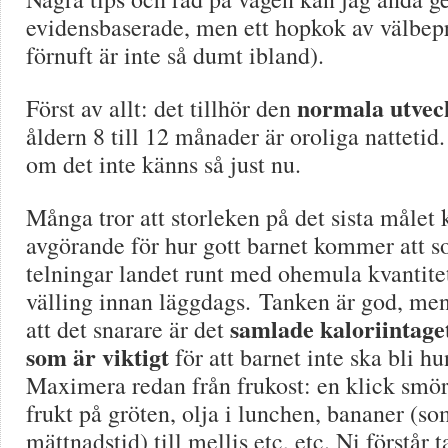
evidensbaserade, men ett hopkok av välbep
förnuft är inte så dumt ibland).
normala utvec
Först av allt: det tillhör den
åldern 8 till 12 månader är oroliga nattetid.
om det inte känns så just nu.
Många tror att storleken på det sista målet k
avgörande för hur gott barnet kommer att so
telningar landet runt med ohemula kvantitet
välling innan läggdags. Tanken är god, men
samlade kaloriintage
att det snarare är det
som är viktigt
för att barnet inte ska bli hu
Maximera redan från frukost: en klick smör 
frukt på gröten, olja i lunchen, bananer (so
mättnadstid) till mellis etc, etc. Ni förstår 