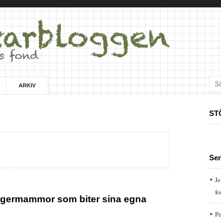
ARKIV
ST
Se
Je
fo
 tigermammor som biter sina egna
Pe