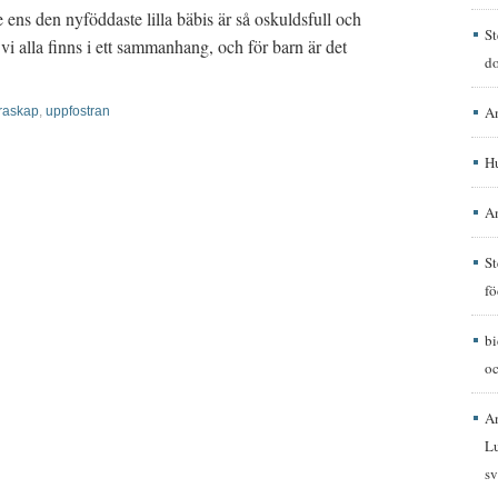
nte ens den nyföddaste lilla bäbis är så oskuldsfull och
St
i alla finns i ett sammanhang, och för barn är det
d
A
draskap
,
uppfostran
H
A
St
fö
b
oc
A
Lu
sv