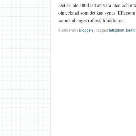
Det är inte alltid lätt att vara liten och i
ointecknad som det kan synas. Eftersom v
sammanhanget (oftast) föräldrarna.
Publicerad i
Bloggen
| Taggad
fattigdom
,
föräl