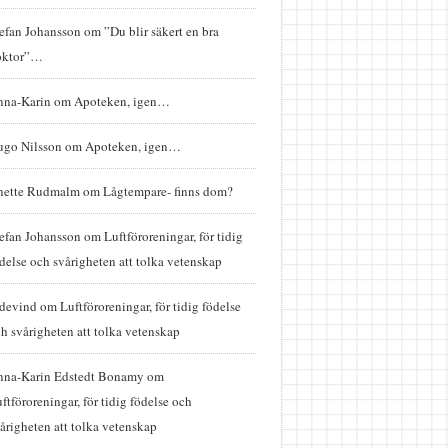
efan Johansson
om
”Du blir säkert en bra
oktor”…
nna-Karin
om
Apoteken, igen…
ugo Nilsson
om
Apoteken, igen…
nette Rudmalm
om
Lågtempare- finns dom?
efan Johansson
om
Luftföroreningar, för tidig
delse och svårigheten att tolka vetenskap
idevind
om
Luftföroreningar, för tidig födelse
h svårigheten att tolka vetenskap
nna-Karin Edstedt Bonamy
om
ftföroreningar, för tidig födelse och
årigheten att tolka vetenskap