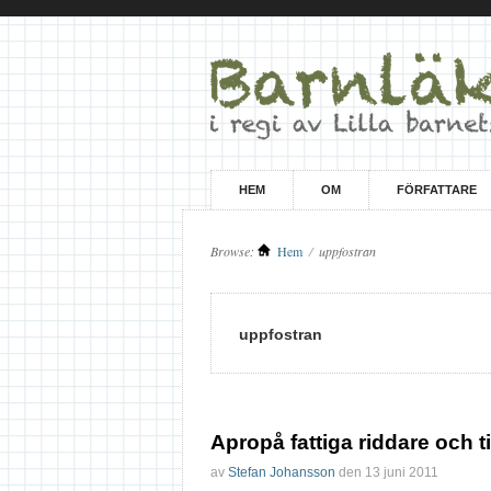
HEM
OM
FÖRFATTARE
Browse:
Hem
/
uppfostran
uppfostran
Apropå fattiga riddare och
av
Stefan Johansson
den
13 juni 2011