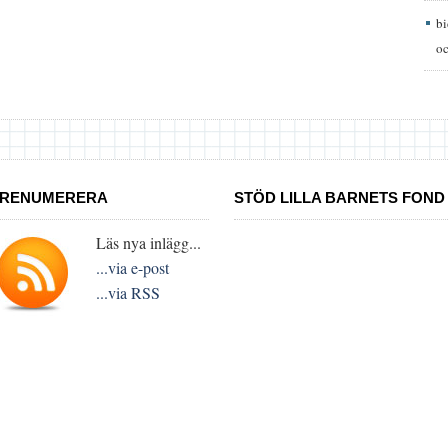
b
oc
RENUMERERA
STÖD LILLA BARNETS FOND
Läs nya inlägg...
...via e-post
...via RSS