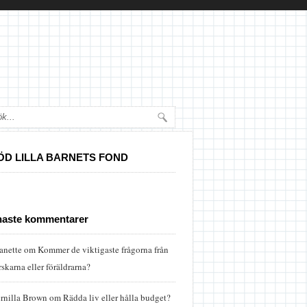
ÖD LILLA BARNETS FOND
naste kommentarer
anette
om
Kommer de viktigaste frågorna från
rskarna eller föräldrarna?
rnilla Brown
om
Rädda liv eller hålla budget?