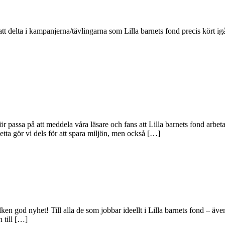
t delta i kampanjerna/tävlingarna som Lilla barnets fond precis kört igå
r passa på att meddela våra läsare och fans att Lilla barnets fond arbe
tta gör vi dels för att spara miljön, men också […]
en god nyhet! Till alla de som jobbar ideellt i Lilla barnets fond – äve
 till […]