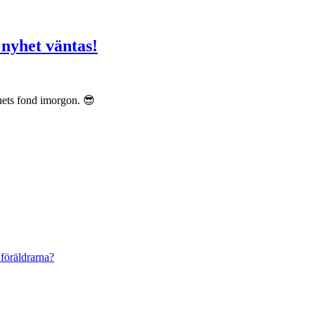
 nyhet väntas!
nets fond imorgon. 😎
 föräldrarna?