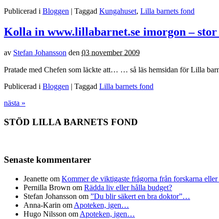
Publicerad i
Bloggen
| Taggad
Kungahuset
,
Lilla barnets fond
Kolla in www.lillabarnet.se imorgon – stor
av
Stefan Johansson
den
03 november 2009
Pratade med Chefen som läckte att… … så läs hemsidan för Lilla bar
Publicerad i
Bloggen
| Taggad
Lilla barnets fond
nästa »
STÖD LILLA BARNETS FOND
Senaste kommentarer
Jeanette
om
Kommer de viktigaste frågorna från forskarna eller
Pernilla Brown
om
Rädda liv eller hålla budget?
Stefan Johansson
om
”Du blir säkert en bra doktor”…
Anna-Karin
om
Apoteken, igen…
Hugo Nilsson
om
Apoteken, igen…