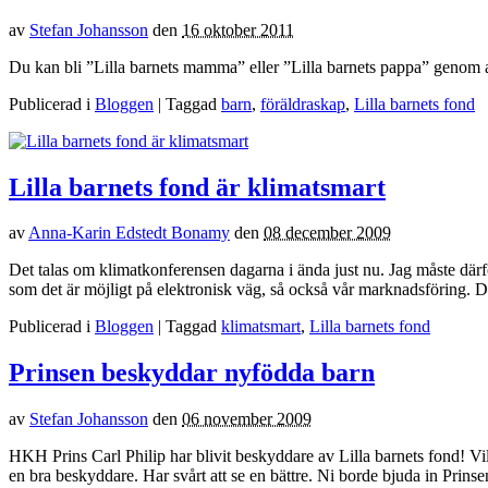
av
Stefan Johansson
den
16 oktober 2011
Du kan bli ”Lilla barnets mamma” eller ”Lilla barnets pappa” genom at
Publicerad i
Bloggen
| Taggad
barn
,
föräldraskap
,
Lilla barnets fond
Lilla barnets fond är klimatsmart
av
Anna-Karin Edstedt Bonamy
den
08 december 2009
Det talas om klimatkonferensen dagarna i ända just nu. Jag måste därfö
som det är möjligt på elektronisk väg, så också vår marknadsföring. De
Publicerad i
Bloggen
| Taggad
klimatsmart
,
Lilla barnets fond
Prinsen beskyddar nyfödda barn
av
Stefan Johansson
den
06 november 2009
HKH Prins Carl Philip har blivit beskyddare av Lilla barnets fond! Vilk
en bra beskyddare. Har svårt att se en bättre. Ni borde bjuda in Prinsen