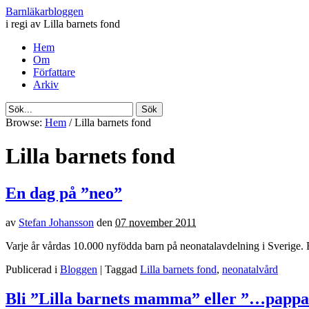
Barnläkarbloggen
i regi av Lilla barnets fond
Hem
Om
Författare
Arkiv
Browse:
Hem
/
Lilla barnets fond
Lilla barnets fond
En dag på ”neo”
av
Stefan Johansson
den
07 november 2011
Varje år vårdas 10.000 nyfödda barn på neonatalavdelning i Sverige. E
Publicerad i
Bloggen
| Taggad
Lilla barnets fond
,
neonatalvård
Bli ”Lilla barnets mamma” eller ”…pappa