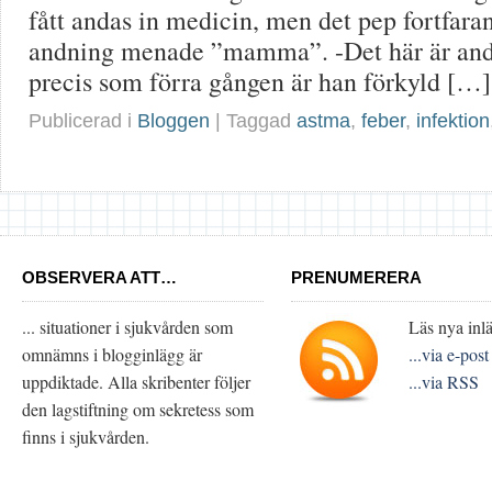
fått andas in medicin, men det pep fortfar
andning menade ”mamma”. -Det här är and
precis som förra gången är han förkyld […]
Publicerad i
Bloggen
| Taggad
astma
,
feber
,
infektion
OBSERVERA ATT…
PRENUMERERA
... situationer i sjukvården som
Läs nya inlä
omnämns i blogginlägg är
...via e-post
uppdiktade. Alla skribenter följer
...via RSS
den lagstiftning om sekretess som
finns i sjukvården.