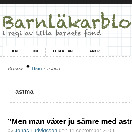
HEM
OM
FÖRFATTARE
ARKIV
Browse:
Hem
/
astma
astma
”Men man växer ju sämre med as
av
Jonas Ludvigsson
den
11 september 2009