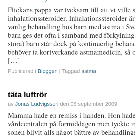
Flickans pappa var tveksam till att vi ville s
inhalationssteroider. Inhalationssteroider ä
vanlig behandling hos barn med astma i Sv
barn ges det ofta i samband med förkylning
stora) barn står dock på kontinuerlig behan
behöver ta kortverkande astmamedicin, så 
[…]
Publicerad i
Bloggen
| Taggad
astma
täta luftrör
av
Jonas Ludvigsson
den
08 september 2009
Mamma hade en remiss i handen. Hon hade 
vårdcentralen på förmiddagen men tyckte in
sonen blivit alls något bättre av behandlin