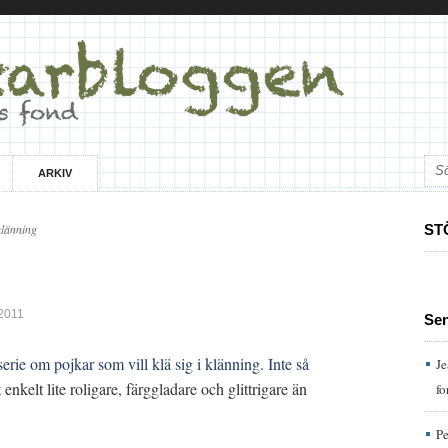
ARKIV
klänning
ST
 2011
Se
erie om pojkar som vill klä sig i klänning.
Inte så
Je
nkelt lite roligare, färggladare och glittrigare än
fo
Pe