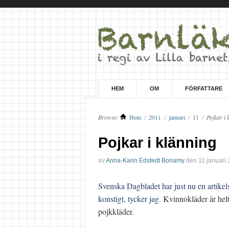
HEM
OM
FÖRFATTARE
Browse:
Hem
/
2011
/
januari
/
11
/
Pojkar i 
Pojkar i klänning
av
Anna-Karin Edstedt Bonamy
den
11 januari
Svenska Dagbladet har just nu en artikels
konstigt, tycker jag.
Kvinnokläder är helt e
pojkkläder.