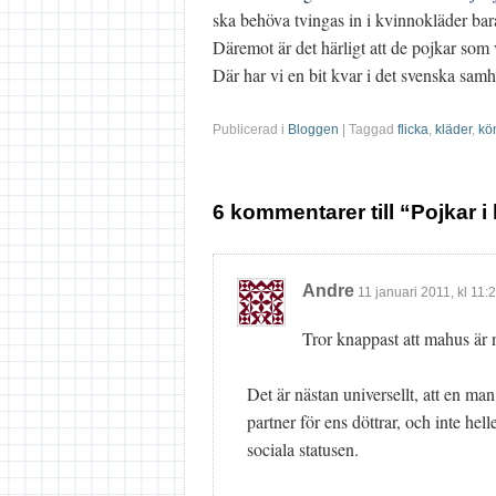
ska behöva tvingas in i kvinnokläder bara
Däremot är det härligt att de pojkar som vi
Där har vi en bit kvar i det svenska samh
Publicerad i
Bloggen
| Taggad
flicka
,
kläder
,
kön
6 kommentarer till “Pojkar i
Andre
11 januari 2011
, kl
11:
Tror knappast att mahus är n
Det är nästan universellt, att en ma
partner för ens döttrar, och inte hel
sociala statusen.