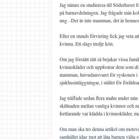
Jag minns en studieresa till Söderhavet 
på barnavdelningen. Jag frågade min kol
ung. -Det är inte mamman, det är hennes 
Efter en stunds förvirring fick jag veta a
kvinna. Ett slags tredje kön.
Om jag förstått rätt så bejakar vissa famil
kvinnokläder och uppfostrar dem som döt
mamman, huvudansvaret för syskonen i f
sjukhusinläggningar, i stället för föräldra
Jag träffade sedan flera mahu under min r
skillnaden mellan vanliga kvinnor och m
fortfarande var klädda i kvinnokläder, m
Om man ska tro denna artikel om motsvar
samhället idag mot att låta barnen välja s