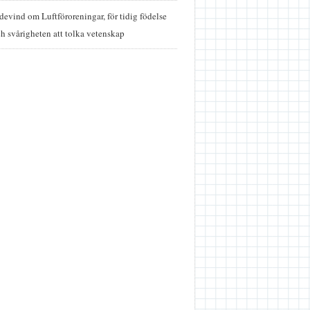
idevind
om
Luftföroreningar, för tidig födelse
h svårigheten att tolka vetenskap