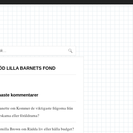
ÖD LILLA BARNETS FOND
naste kommentarer
anette
om
Kommer de viktigaste frågorna från
rskarna eller föräldrarna?
rnilla Brown
om
Rädda liv eller hålla budget?