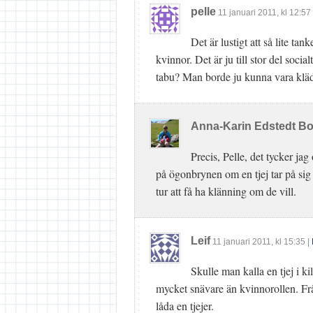
pelle
11 januari 2011
, kl
12:57
Det är lustigt att så lite ta
kvinnor. Det är ju till stor del social
tabu? Man borde ju kunna vara klädd
Anna-Karin Edstedt B
Precis, Pelle, det tycker ja
på ögonbrynen om en tjej tar på sig 
tur att få ha klänning om de vill.
Leif
11 januari 2011
, kl
15:35
|
Skulle man kalla en tjej i k
mycket snävare än kvinnorollen. Frå
låda en tjejer.