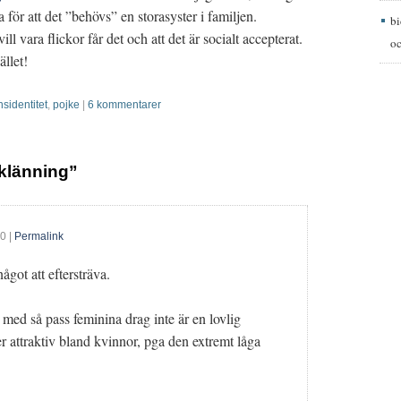
 för att det ”behövs” en storasyster i familjen.
b
ll vara flickor får det och att det är socialt accepterat.
oc
ället!
sidentitet
,
pojke
|
6 kommentarer
 klänning”
20
|
Permalink
ågot att eftersträva.
n med så pass feminina drag inte är en lovlig
ler attraktiv bland kvinnor, pga den extremt låga