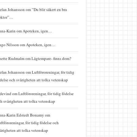
efan Johansson
om
”Du blir säkert en bra
oktor”…
nna-Karin
om
Apoteken, igen…
ugo Nilsson
om
Apoteken, igen…
nette Rudmalm
om
Lågtempare- finns dom?
efan Johansson
om
Luftföroreningar, för tidig
delse och svårigheten att tolka vetenskap
idevind
om
Luftföroreningar, för tidig födelse
h svårigheten att tolka vetenskap
nna-Karin Edstedt Bonamy
om
ftföroreningar, för tidig födelse och
årigheten att tolka vetenskap