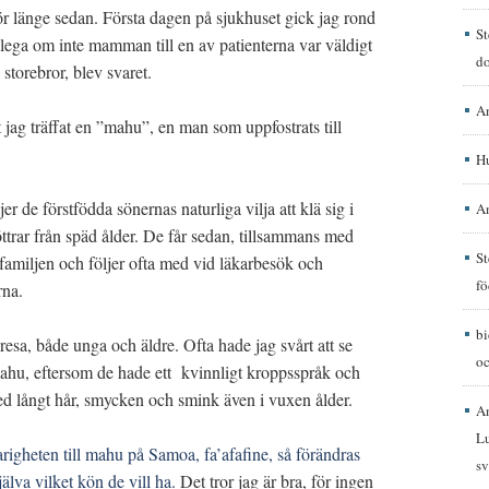
för länge sedan. Första dagen på sjukhuset gick jag rond
St
lega om inte mamman till en av patienterna var väldigt
d
storebror, blev svaret.
A
tt jag träffat en ”mahu”, en man som uppfostrats till
H
jer de förstfödda sönernas naturliga vilja att klä sig i
A
trar från späd ålder. De får sedan, tillsammans med
St
amiljen och följer ofta med vid läkarbesök och
fö
rna.
b
esa, både unga och äldre. Ofta hade jag svårt att se
oc
ahu, eftersom de hade ett kvinnligt kroppsspråk och
ed långt hår, smycken och smink även i vuxen ålder.
A
Lu
igheten till mahu på Samoa, fa’afafine, så förändras
sv
jälva vilket kön de vill ha.
Det tror jag är bra, för ingen