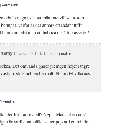
|
Permalink
nkemöda har ägnats åt att män inte vill se ut som
t betingat, varför är det annars ett sådant tufft
 hursomhelst utan att behöva utstå trakasserier!
onamy
11 januari 2011
, kl
15:03
|
Permalink
g också. Det omvända gäller ju; ingen höjer längre
kostym, slips och en herrhatt. Nu är det killarnas
Permalink
illkläder för transexuell? Nej… Mansrollen är så
gan är varför samhället sätter pojkar i en mindre