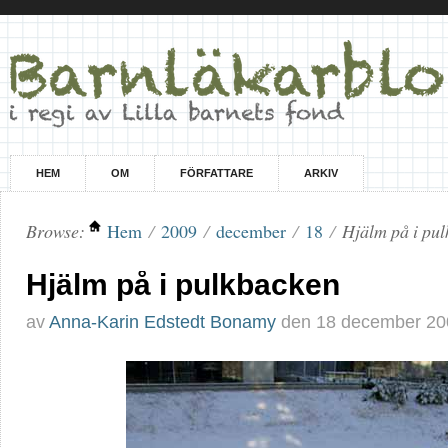
HEM
OM
FÖRFATTARE
ARKIV
Browse:
Hem
/
2009
/
december
/
18
/
Hjälm på i pu
Hjälm på i pulkbacken
av
Anna-Karin Edstedt Bonamy
den
18 december 20