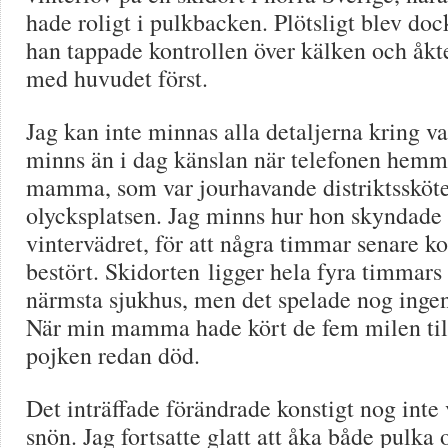
hade roligt i pulkbacken. Plötsligt blev doc
han tappade kontrollen över kälken och åkte 
med huvudet först.
Jag kan inte minnas alla detaljerna kring 
minns än i dag känslan när telefonen hem
mamma, som var jourhavande distriktssköter
olycksplatsen. Jag minns hur hon skyndade i
vintervädret, för att några timmar senare k
bestört. Skidorten ligger hela fyra timmars 
närmsta sjukhus, men det spelade nog ingen
När min mamma hade kört de fem milen till
pojken redan död.
Det inträffade förändrade konstigt nog inte 
snön. Jag fortsatte glatt att åka både pulka