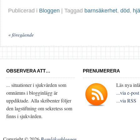
Publicerad i
Bloggen
| Taggad
barnsäkerhet
,
död
,
hj
« föregående
OBSERVERA ATT…
PRENUMERERA
... situationer i sjukvården som
Läs nya inlä
omnämns i blogginlägg är
...via e-post
uppdiktade. Alla skribenter följer
...via RSS
den lagstiftning om sekretess som
finns i sjukvården.
Copyright © 2026
Barnläkarbloggen
.