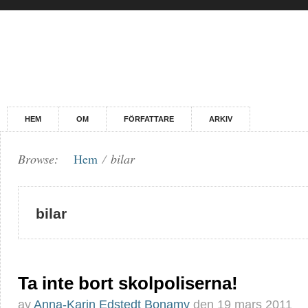
HEM
OM
FÖRFATTARE
ARKIV
Browse:
Hem
/
bilar
bilar
Ta inte bort skolpoliserna!
av
Anna-Karin Edstedt Bonamy
den
19 mars 2011