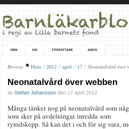
HEM
OM
FÖRFATTARE
ARKIV
Browse:
Hem
/
2012
/
april
/
17
/
Neonatalvård över 
Neonatalvård över webben
av
Stefan Johansson
den
17 april 2012
Många tänker nog på neonatalvård som någ
som sker på avdelningar inredda som
rymdskepp. Så kan det i och för sig vara, 