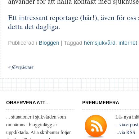
använder för att hålla kontakt med sjukhuse
Ett intressant reportage (här!), även för os
detta det dagliga.
Publicerad i
Bloggen
| Taggad
hemsjukvård
,
internet
« föregående
OBSERVERA ATT…
PRENUMERERA
... situationer i sjukvården som
Läs nya inlä
omnämns i blogginlägg är
...via e-post
uppdiktade. Alla skribenter följer
...via RSS