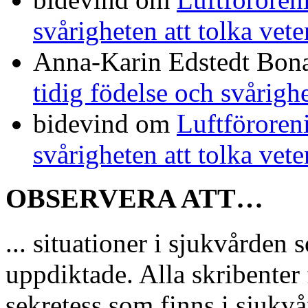
svårigheten att tolka vet
Anna-Karin Edstedt Bo
tidig födelse och svårigh
bidevind
om
Luftföroreni
svårigheten att tolka vet
OBSERVERA ATT…
... situationer i sjukvårde
uppdiktade. Alla skribenter 
sekretess som finns i sjukvå