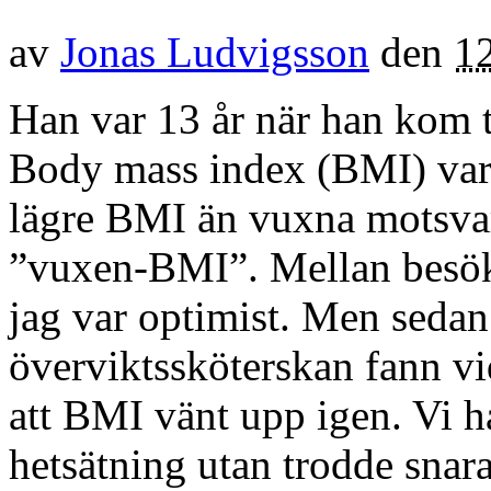
av
Jonas Ludvigsson
den
1
Han var 13 år när han kom t
Body mass index (BMI) var 
lägre BMI än vuxna motsvar
”vuxen-BMI”. Mellan besök 
jag var optimist. Men seda
överviktssköterskan fann vi
att BMI vänt upp igen. Vi 
hetsätning utan trodde snar