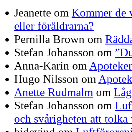
Jeanette
om
Kommer de vi
eller föräldrarna?
Pernilla Brown
om
Rädda
Stefan Johansson
om
”Du
Anna-Karin
om
Apoteke
Hugo Nilsson
om
Apotek
Anette Rudmalm
om
Låg
Stefan Johansson
om
Luf
och svårigheten att tolka
bidevind
om
Luftföroreni