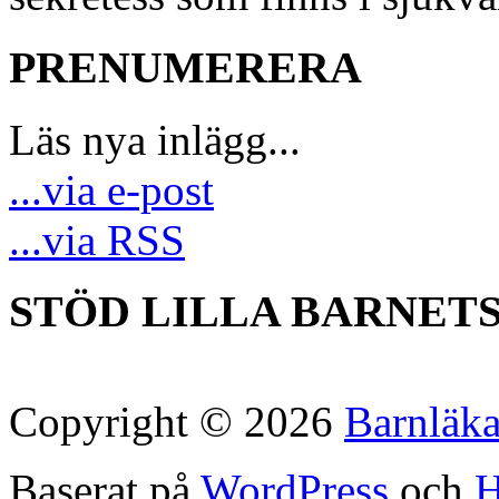
PRENUMERERA
Läs nya inlägg...
...via e-post
...via RSS
STÖD LILLA BARNET
Copyright © 2026
Barnläk
Baserat på
WordPress
och
H