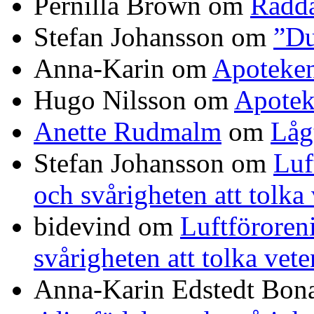
Pernilla Brown
om
Rädda
Stefan Johansson
om
”Du
Anna-Karin
om
Apoteke
Hugo Nilsson
om
Apotek
Anette Rudmalm
om
Låg
Stefan Johansson
om
Luf
och svårigheten att tolka
bidevind
om
Luftföroreni
svårigheten att tolka vet
Anna-Karin Edstedt Bo