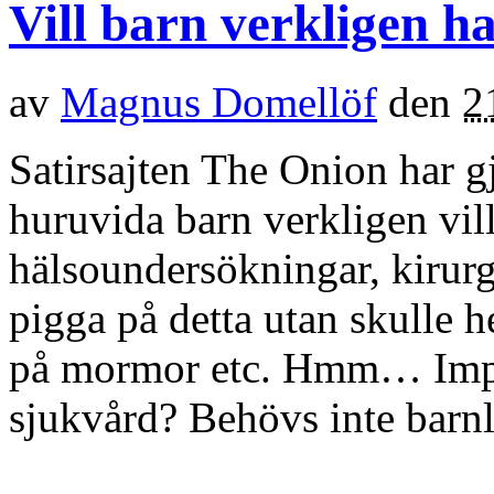
Vill barn verkligen h
av
Magnus Domellöf
den
2
Satirsajten The Onion har 
huruvida barn verkligen vill
hälsoundersökningar, kirurgi
pigga på detta utan skulle he
på mormor etc. Hmm… Impli
sjukvård? Behövs inte barn