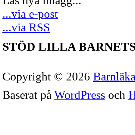
Läs nya inlägg...
...via e-post
...via RSS
STÖD LILLA BARNET
Copyright © 2026
Barnläk
Baserat på
WordPress
och
H