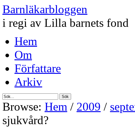
Barnläkarbloggen
i regi av Lilla barnets fond
Hem
Om
Författare
Arkiv
Browse:
Hem
/
2009
/
sept
sjukvård?