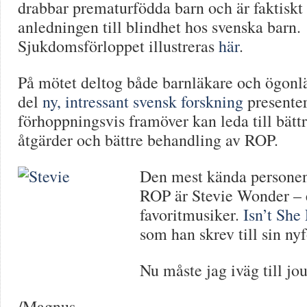
drabbar prematurfödda barn och är faktiskt
anledningen till blindhet hos svenska barn.
Sjukdomsförloppet illustreras
här
.
På mötet deltog både barnläkare och ögonl
del
ny, intressant svensk forskning
presente
förhoppningsvis framöver kan leda till bät
åtgärder och bättre behandling av ROP.
Den mest kända personen
ROP är Stevie Wonder – 
favoritmusiker.
Isn’t She
som han skrev till sin ny
Nu måste jag iväg till j
/Magnus