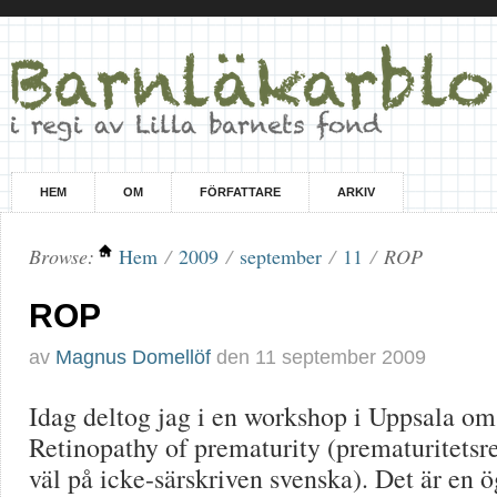
HEM
OM
FÖRFATTARE
ARKIV
Browse:
Hem
/
2009
/
september
/
11
/
ROP
ROP
av
Magnus Domellöf
den
11 september 2009
Idag deltog jag i en workshop i Uppsala o
Retinopathy of prematurity (prematuritetsre
väl på icke-särskriven svenska). Det är e