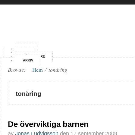
HEM
OM
FÖRFATTARE
ARKIV
Browse:
Hem
/
tonåring
tonåring
De överviktiga barnen
av
Jonas Ludvigsson
den
17 september 2009