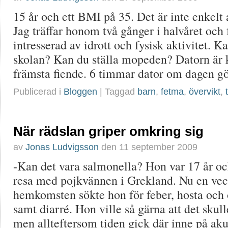
15 år och ett BMI på 35. Det är inte enkelt 
Jag träffar honom två gånger i halvåret och
intresserad av idrott och fysisk aktivitet. Ka
skolan? Kan du ställa mopeden? Datorn är
främsta fiende. 6 timmar dator om dagen gö
Publicerad i
Bloggen
| Taggad
barn
,
fetma
,
övervikt
,
När rädslan griper omkring sig
av
Jonas Ludvigsson
den
11 september 2009
-Kan det vara salmonella? Hon var 17 år oc
resa med pojkvännen i Grekland. Nu en vec
hemkomsten sökte hon för feber, hosta och 
samt diarré. Hon ville så gärna att det skul
men allteftersom tiden gick där inne på ak