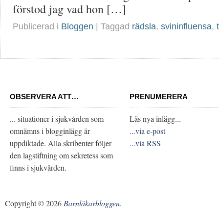
förstod jag vad hon […]
Publicerad i
Bloggen
| Taggad
rädsla
,
svininfluensa
,
OBSERVERA ATT…
PRENUMERERA
... situationer i sjukvården som
Läs nya inlägg...
omnämns i blogginlägg är
...via e-post
uppdiktade. Alla skribenter följer
...via RSS
den lagstiftning om sekretess som
finns i sjukvården.
Copyright © 2026
Barnläkarbloggen
.