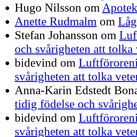
Hugo Nilsson
om
Apotek
Anette Rudmalm
om
Låg
Stefan Johansson
om
Luf
och svårigheten att tolka
bidevind
om
Luftföroreni
svårigheten att tolka vet
Anna-Karin Edstedt Bo
tidig födelse och svårigh
bidevind
om
Luftföroreni
svårigheten att tolka vet