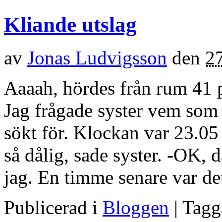
Kliande utslag
av
Jonas Ludvigsson
den
2
Aaaah, hördes från rum 41 
Jag frågade syster vem som
sökt för. Klockan var 23.05 
så dålig, sade syster. -OK, d
jag. En timme senare var det
Publicerad i
Bloggen
| Tag