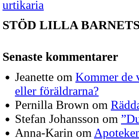
urtikaria
STÖD LILLA BARNET
Senaste kommentarer
Jeanette
om
Kommer de vi
eller föräldrarna?
Pernilla Brown
om
Rädda
Stefan Johansson
om
”Du
Anna-Karin
om
Apoteke