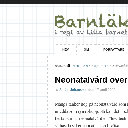
HEM
OM
FÖRFATTARE
Browse:
Hem
/
2012
/
april
/
17
/
Neonatalvå
Neonatalvård öve
av
Stefan Johansson
den
17 april 2012
Många tänker nog på neonatalvård som 
inredda som rymdskepp. Så kan det i och 
flesta barn är neonatalvård en ”low-tec
så basala saker som att äta och växa.