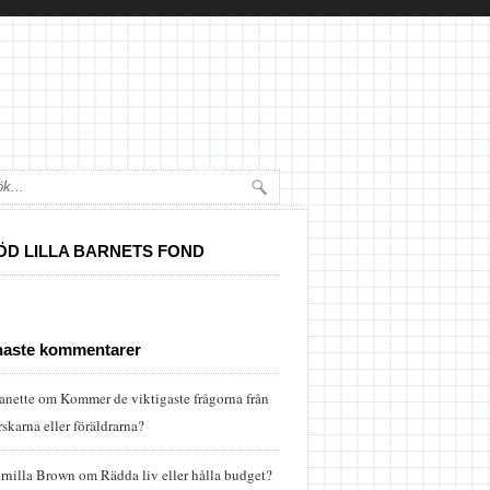
ÖD LILLA BARNETS FOND
naste kommentarer
anette
om
Kommer de viktigaste frågorna från
rskarna eller föräldrarna?
rnilla Brown
om
Rädda liv eller hålla budget?