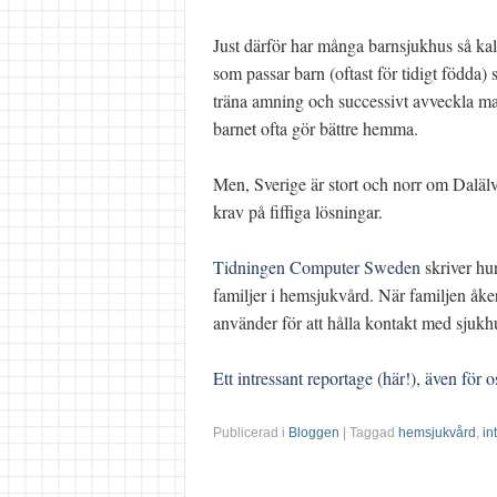
Just därför har många barnsjukhus så ka
som passar barn (oftast för tidigt födda
träna amning och successivt avveckla m
barnet ofta gör bättre hemma.
Men, Sverige är stort och norr om Dalälv
krav på fiffiga lösningar.
Tidningen Computer Sweden
skriver hu
familjer i hemsjukvård. När familjen å
använder för att hålla kontakt med sjukh
Ett intressant reportage (här!), även för
Publicerad i
Bloggen
| Taggad
hemsjukvård
,
in