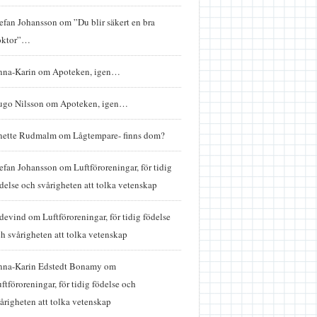
efan Johansson
om
”Du blir säkert en bra
oktor”…
nna-Karin
om
Apoteken, igen…
ugo Nilsson
om
Apoteken, igen…
nette Rudmalm
om
Lågtempare- finns dom?
efan Johansson
om
Luftföroreningar, för tidig
delse och svårigheten att tolka vetenskap
idevind
om
Luftföroreningar, för tidig födelse
h svårigheten att tolka vetenskap
nna-Karin Edstedt Bonamy
om
ftföroreningar, för tidig födelse och
årigheten att tolka vetenskap