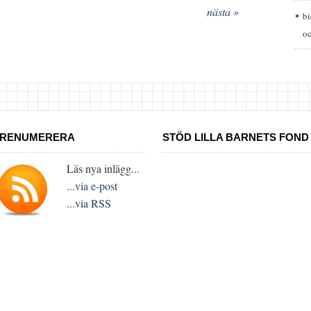
nästa »
b
oc
RENUMERERA
STÖD LILLA BARNETS FOND
Läs nya inlägg...
...via e-post
...via RSS