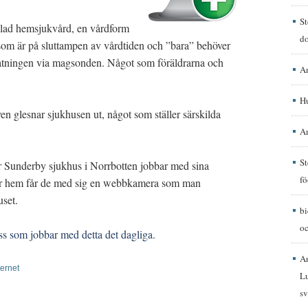
St
llad hemsjukvård, en vårdform
d
) som är på sluttampen av vårdtiden och ”bara” behöver
atningen via magsonden. Något som föräldrarna och
A
H
en glesnar sjukhusen ut, något som ställer särskilda
A
St
r Sunderby sjukhus i Norrbotten jobbar med sina
fö
ker hem får de med sig en webbkamera som man
uset.
b
oc
 oss som jobbar med detta det dagliga.
A
ternet
Lu
sv