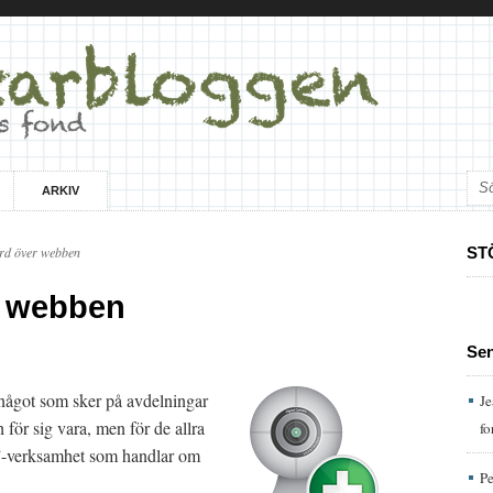
ARKIV
rd över webben
ST
r webben
Se
något som sker på avdelningar
Je
för sig vara, men för de allra
fo
h”-verksamhet som handlar om
Pe