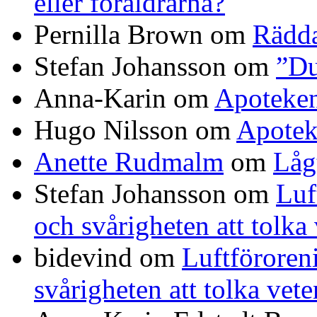
eller föräldrarna?
Pernilla Brown
om
Rädda
Stefan Johansson
om
”Du
Anna-Karin
om
Apoteke
Hugo Nilsson
om
Apotek
Anette Rudmalm
om
Låg
Stefan Johansson
om
Luf
och svårigheten att tolka
bidevind
om
Luftföroreni
svårigheten att tolka vet