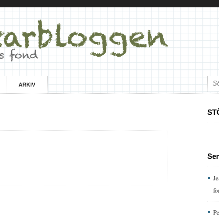
ARKIV
ST
Se
Je
fo
Pe