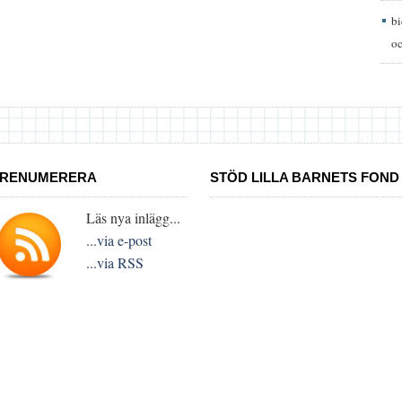
b
oc
RENUMERERA
STÖD LILLA BARNETS FOND
Läs nya inlägg...
...via e-post
...via RSS