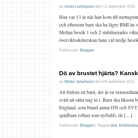
av
Jonas Ludvigsson
den
12 september 2011
Han var 13 år när han kom till mottagn
och eftersom barn ska ha lägre BMI än 
Mellan besök 1 och 2 stabiliserades vikt
överviktssköterskan fann vid tredje besö
Publicerad i
Bloggen
Dö av brustet hjärta? Kansk
av
Stefan Johansson
den
09 september 2011
Att förlora ett barn, det är en extraordin
svårt att sätta mig in i. Barn ska liksom 
England, som bland annat DN och SVT rap
spädbarn (oftast som nyfödd), de […]
Publicerad i
Bloggen
| Taggad
död
,
föräldrask