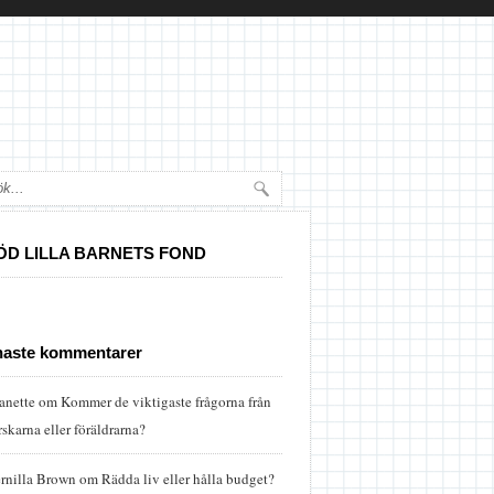
ÖD LILLA BARNETS FOND
naste kommentarer
anette
om
Kommer de viktigaste frågorna från
rskarna eller föräldrarna?
rnilla Brown
om
Rädda liv eller hålla budget?