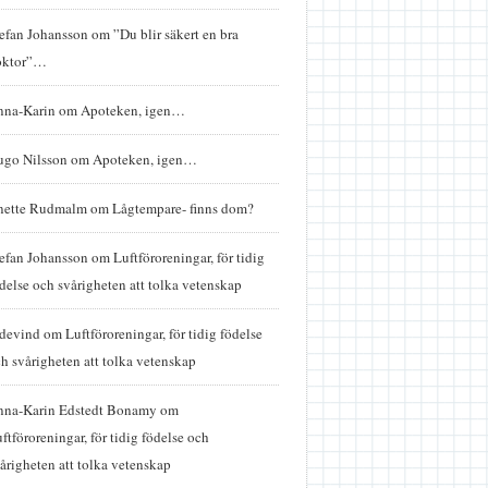
efan Johansson
om
”Du blir säkert en bra
oktor”…
nna-Karin
om
Apoteken, igen…
ugo Nilsson
om
Apoteken, igen…
nette Rudmalm
om
Lågtempare- finns dom?
efan Johansson
om
Luftföroreningar, för tidig
delse och svårigheten att tolka vetenskap
idevind
om
Luftföroreningar, för tidig födelse
h svårigheten att tolka vetenskap
nna-Karin Edstedt Bonamy
om
ftföroreningar, för tidig födelse och
årigheten att tolka vetenskap