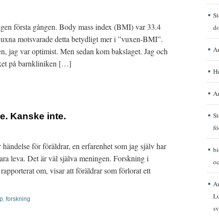
St
ingen första gången. Body mass index (BMI) var 33.4
d
vuxna motsvarade detta betydligt mer i ”vuxen-BMI”.
A
en, jag var optimist. Men sedan kom bakslaget. Jag och
ket på barnkliniken […]
H
A
e. Kanske inte.
St
fö
är händelse för föräldrar, en erfarenhet som jag själv har
b
bara leva. Det är väl själva meningen. Forskning i
oc
porterat om, visar att föräldrar som förlorat ett
A
Lu
ap
,
forskning
sv