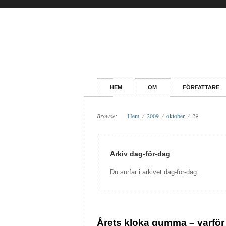
HEM
OM
FÖRFATTARE
Browse:
Hem
/
2009
/
oktober
/
29
Arkiv dag-för-dag
Du surfar i arkivet dag-för-dag.
Årets kloka gumma – varför