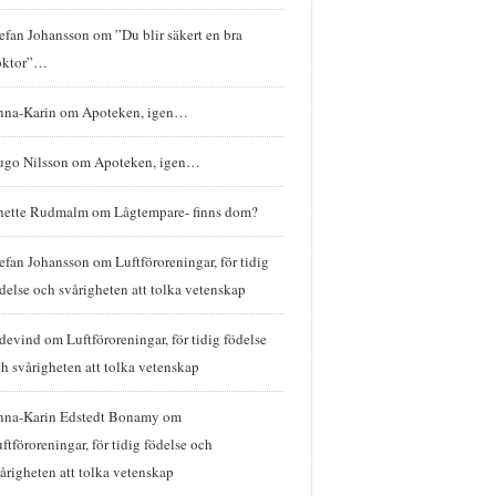
efan Johansson
om
”Du blir säkert en bra
oktor”…
nna-Karin
om
Apoteken, igen…
ugo Nilsson
om
Apoteken, igen…
nette Rudmalm
om
Lågtempare- finns dom?
efan Johansson
om
Luftföroreningar, för tidig
delse och svårigheten att tolka vetenskap
idevind
om
Luftföroreningar, för tidig födelse
h svårigheten att tolka vetenskap
nna-Karin Edstedt Bonamy
om
ftföroreningar, för tidig födelse och
årigheten att tolka vetenskap