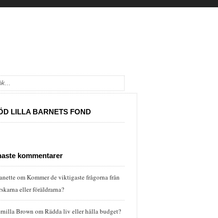
ÖD LILLA BARNETS FOND
naste kommentarer
anette
om
Kommer de viktigaste frågorna från
rskarna eller föräldrarna?
rnilla Brown
om
Rädda liv eller hålla budget?