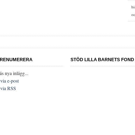
b
oc
RENUMERERA
STÖD LILLA BARNETS FOND
äs nya inlägg...
..via e-post
..via RSS