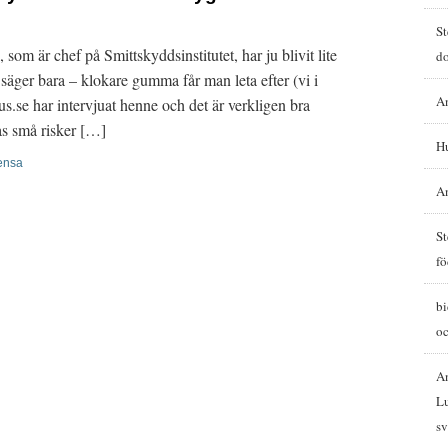
St
m är chef på Smittskyddsinstitutet, har ju blivit lite
d
äger bara – klokare gumma får man leta efter (vi i
A
us.se har intervjuat henne och det är verkligen bra
nas små risker […]
H
uensa
A
St
fö
b
oc
A
Lu
sv