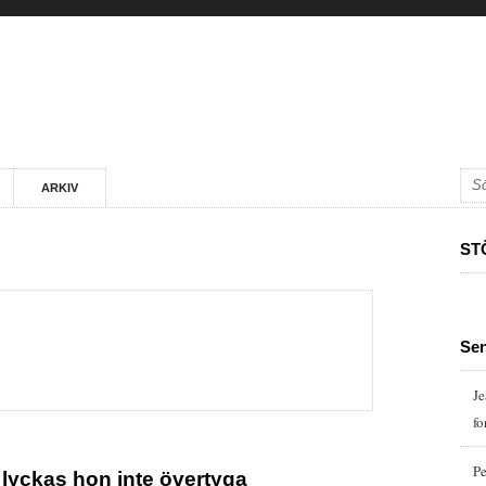
ARKIV
ST
Se
Je
fo
Pe
 lyckas hon inte övertyga