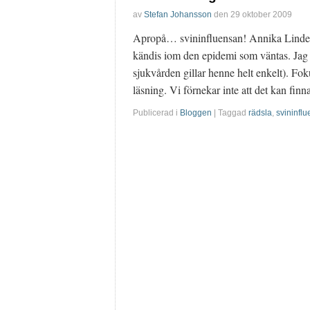
av
Stefan Johansson
den
29 oktober 2009
Apropå… svininfluensan! Annika Linde, so
kändis iom den epidemi som väntas. Jag s
sjukvården gillar henne helt enkelt). Fok
läsning. Vi förnekar inte att det kan fin
Publicerad i
Bloggen
| Taggad
rädsla
,
svininfl