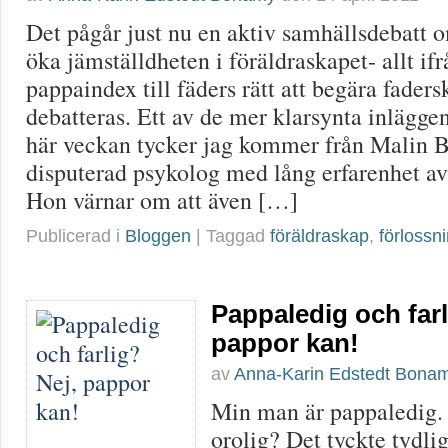
Det pågår just nu en aktiv samhällsdebatt 
öka jämställdheten i föräldraskapet- allt i
pappaindex till fäders rätt att begära faders
debatteras. Ett av de mer klarsynta inlägge
här veckan tycker jag kommer från Malin 
disputerad psykolog med lång erfarenhet av
Hon värnar om att även […]
Publicerad i
Bloggen
| Taggad
föräldraskap
,
förlossn
Pappaledig och farl
pappor kan!
av
Anna-Karin Edstedt Bona
Min man är pappaledig. 
orolig? Det tyckte tydli