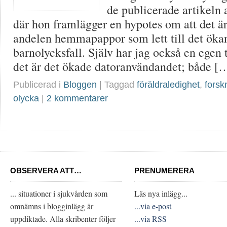
de publicerade artikeln 
där hon framlägger en hypotes om att det ä
andelen hemmapappor som lett till det öka
barnolycksfall. Själv har jag också en egen t
det är det ökade datoranvändandet; både [
Publicerad i
Bloggen
| Taggad
föräldraledighet
,
forsk
olycka
|
2 kommentarer
OBSERVERA ATT…
PRENUMERERA
... situationer i sjukvården som
Läs nya inlägg...
omnämns i blogginlägg är
...via e-post
uppdiktade. Alla skribenter följer
...via RSS