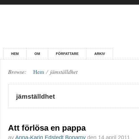
HEM
OM
FÖRFATTARE
ARKIV
Browse:
Hem
/
jämställdhet
jämställdhet
Att förlösa en pappa
av
Anna-Karin Edstedt Bonamy
den
14 april 2011