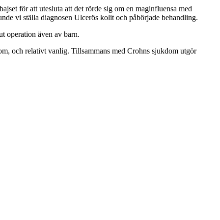
jset för att utesluta att det rörde sig om en maginfluensa med
unde vi ställa diagnosen Ulcerös kolit och påbörjade behandling.
kut operation även av barn.
ukdom, och relativt vanlig. Tillsammans med Crohns sjukdom utgör