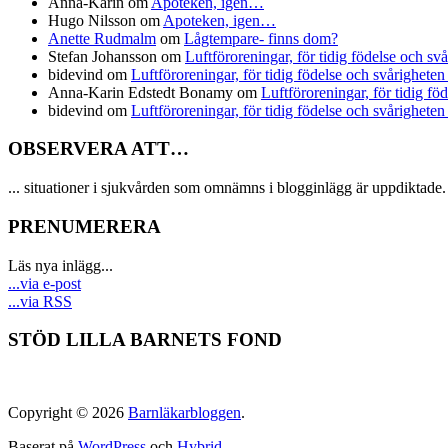
Anna-Karin
om
Apoteken, igen…
Hugo Nilsson
om
Apoteken, igen…
Anette Rudmalm
om
Lågtempare- finns dom?
Stefan Johansson
om
Luftföroreningar, för tidig födelse och sv
bidevind
om
Luftföroreningar, för tidig födelse och svårigheten
Anna-Karin Edstedt Bonamy
om
Luftföroreningar, för tidig fö
bidevind
om
Luftföroreningar, för tidig födelse och svårigheten
OBSERVERA ATT…
... situationer i sjukvården som omnämns i blogginlägg är uppdiktade. 
PRENUMERERA
Läs nya inlägg...
...via e-post
...via RSS
STÖD LILLA BARNETS FOND
Copyright © 2026
Barnläkarbloggen
.
Baserat på
WordPress
och
Hybrid
.