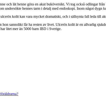
e och lät henne göra en akut buköversikt. Vi tog också odlingar från ba
a som undersökte hennes tarm i detalj med endoskopi. Inom något dygn k
lcerös kolit kan vara mycket dramatiskt, och i sällsynta fall leda till a
 hon sannolikt får ha resten av livet. Ulcerös kolit är en allvarlig sj
har litet mer än 5000 barn IBD i Sverige.
 föräldrarna?