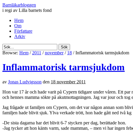
Barnläkarbloggen
i regi av Lilla barnets fond
Hem
Om
Författare
Arkiv
Browse:
Hem
/
2011
/
november
/
18
/
Inflammatorisk tarmsjukdom
Inflammatorisk tarmsjukdom
av
Jonas Ludvigsson
den
18 november 2011
Hon var 17 år och hade varit på Cypern tidigare under våren. Ett par m
och hennes mamma sökte på akutmottagningen. Jag var jour och tog 
Jag frågade ut familjen om Cypern, om det var någon annan som blivit
familjen hade blivit sjuk. Ylva verkade trött, hon hade gått ned två kg 
-De sista dagarna har det blivit 6-7 stycken per dag, berättade hon.
-Jag tycker att hon känts varm, sade mamman, – men vi har ingen f