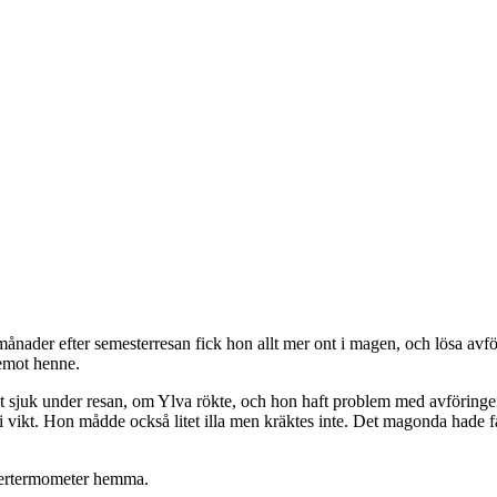
ånader efter semesterresan fick hon allt mer ont i magen, och lösa avfö
emot henne.
 sjuk under resan, om Ylva rökte, och hon haft problem med avföringen
i vikt. Hon mådde också litet illa men kräktes inte. Det magonda hade fakti
ebertermometer hemma.