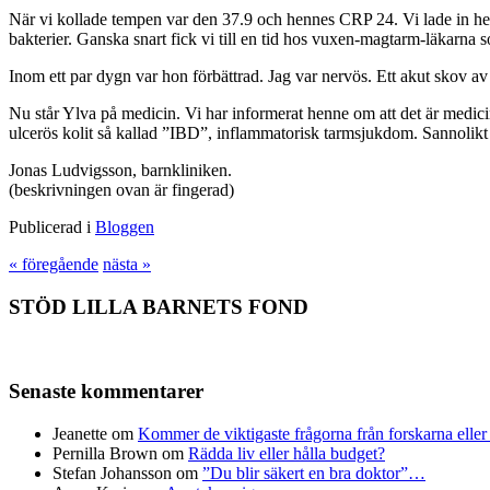
När vi kollade tempen var den 37.9 och hennes CRP 24. Vi lade in henn
bakterier. Ganska snart fick vi till en tid hos vuxen-magtarm-läkarn
Inom ett par dygn var hon förbättrad. Jag var nervös. Ett akut skov av u
Nu står Ylva på medicin. Vi har informerat henne om att det är medicin
ulcerös kolit så kallad ”IBD”, inflammatorisk tarmsjukdom. Sannolikt 
Jonas Ludvigsson, barnkliniken.
(beskrivningen ovan är fingerad)
Publicerad i
Bloggen
« föregående
nästa »
STÖD LILLA BARNETS FOND
Senaste kommentarer
Jeanette
om
Kommer de viktigaste frågorna från forskarna eller
Pernilla Brown
om
Rädda liv eller hålla budget?
Stefan Johansson
om
”Du blir säkert en bra doktor”…