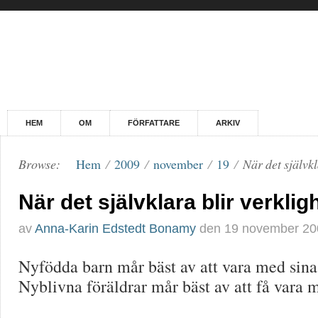
HEM
OM
FÖRFATTARE
ARKIV
Browse:
Hem
/
2009
/
november
/
19
/
När det självkl
När det självklara blir verklig
av
Anna-Karin Edstedt Bonamy
den
19 november 20
Nyfödda barn mår bäst av att vara med sina 
Nyblivna föräldrar mår bäst av att få vara 