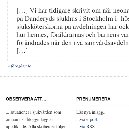
[…] Vi har tidigare skrivit om när neon
på Danderyds sjukhus i Stockholm i hö
sjuksköterskorna på avdelningen har ock
hur hennes, föräldrarnas och barnens va
förändrades när den nya samvårdsavdel
[…]
« föregående
OBSERVERA ATT…
PRENUMERERA
... situationer i sjukvården som
Läs nya inlägg...
omnämns i blogginlägg är
...via e-post
uppdiktade. Alla skribenter följer
...via RSS