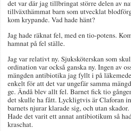
det var där jag tillbringat större delen av n
tillväxthämmat barn som utvecklat blodför
kom krypande. Vad hade hänt?
Jag hade räknat fel, med en tio-potens. K
hamnat på fel ställe.
Jag var relativt ny. Sjuksköterskan som sku
ordination var också ganska ny. Ingen av os
mängden antibiotika jag fyllt i på läkemed
enkelt för att det var ungefär samma mäng
ge. Ändå blev allt fel. Barnet fick tio gång
det skulle ha fått. Lyckligtvis är Claforan in
barnets njurar klarade sig, och utan skador. 
Hade det varit ett annat antibiotikum så ha
kraschat.