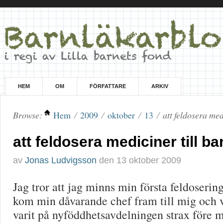
HEM
OM
FÖRFATTARE
ARKIV
Browse:
Hem
/
2009
/
oktober
/
13
/
att feldosera med
att feldosera mediciner till ba
av
Jonas Ludvigsson
den
13 oktober 2009
Jag tror att jag minns min första feldosering
kom min dåvarande chef fram till mig och 
varit på nyföddhetsavdelningen strax före