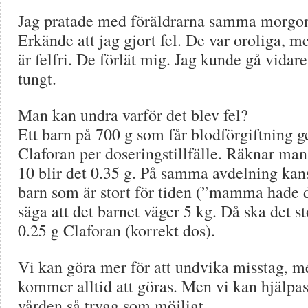
Jag pratade med föräldrarna samma morgon.
Erkände att jag gjort fel. De var oroliga, m
är felfri. De förlät mig. Jag kunde gå vidar
tungt.
Man kan undra varför det blev fel?
Ett barn på 700 g som får blodförgiftning g
Claforan per doseringstillfälle. Räknar man
10 blir det 0.35 g. På samma avdelning kans
barn som är stort för tiden (”mamma hade d
säga att det barnet väger 5 kg. Då ska det s
0.25 g Claforan (korrekt dos).
Vi kan göra mer för att undvika misstag, m
kommer alltid att göras. Men vi kan hjälpas 
vården så trygg som möjligt.