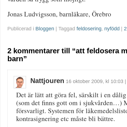
Jonas Ludvigsson, barnläkare, Örebro
Publicerad i
Bloggen
| Taggad
feldosering
,
nyfödd
|
2
2 kommentarer till “att feldosera me
barn”
Nattjouren
16 oktober 2009
, kl
10:03
Det är lätt att göra fel, särskilt i en dåli
(som det finns gott om i sjukvården…) M
försvarligt. Systemen för läkemedelslisto
kontrasignering etc måste bli bättre.