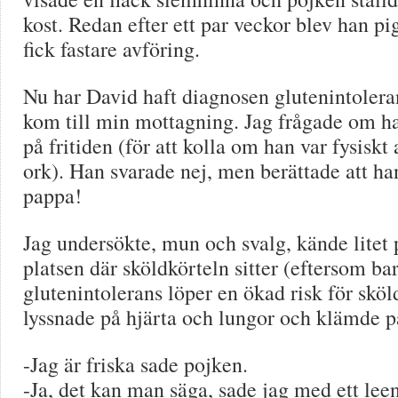
kost. Redan efter ett par veckor blev han pi
fick fastare avföring.
Nu har David haft diagnosen glutenintoleran
kom till min mottagning. Jag frågade om ha
på fritiden (för att kolla om han var fysiskt
ork). Han svarade nej, men berättade att ha
pappa!
Jag undersökte, mun och svalg, kände litet 
platsen där sköldkörteln sitter (eftersom b
glutenintolerans löper en ökad risk för sköl
lyssnade på hjärta och lungor och klämde 
-Jag är friska sade pojken.
-Ja, det kan man säga, sade jag med ett le