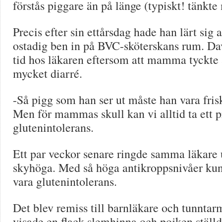
förstås piggare än på länge (typiskt! tänk
Precis efter sin ettårsdag hade han lärt sig 
ostadig ben in på BVC-sköterskans rum. Dav
tid hos läkaren eftersom att mamma tyckte 
mycket diarré.
-Så pigg som han ser ut måste han vara frisk
Men för mammas skull kan vi alltid ta ett p
glutenintolerans.
Ett par veckor senare ringde samma läkare 
skyhöga. Med så höga antikroppsnivåer kun
vara glutenintolerans.
Det blev remiss till barnläkare och tunntar
visade en flack slemhinna och pojken ställd