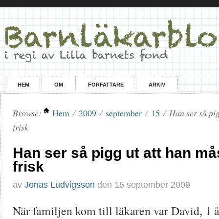
HEM
OM
FÖRFATTARE
ARKIV
Browse:
Hem
/
2009
/
september
/
15
/
Han ser så pig
frisk
Han ser så pigg ut att han må
frisk
av
Jonas Ludvigsson
den
15 september 2009
När familjen kom till läkaren var David, 1 