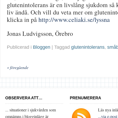
glutenintolerans är en livslång sjukdom så 
liv ändå. Och vill du veta mer om glutenin
klicka in på
http://www.celiaki.se/lyssna
Jonas Ludvigsson, Örebro
Publicerad i
Bloggen
| Taggad
glutenintolerans
,
småb
« föregående
OBSERVERA ATT…
PRENUMERERA
... situationer i sjukvården som
Läs nya inlä
omnämns i blogginlägg är
...via e-post